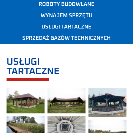
ROBOTY BUDOWLANE
WYNAJEM SPRZĘTU
USŁUGI TARTACZNE
SPRZEDAŻ GAZÓW TECHNICZNYCH
USŁUGI
TARTACZNE