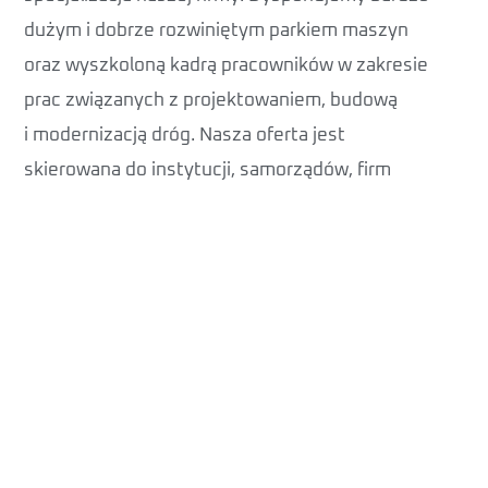
dużym i dobrze rozwiniętym parkiem maszyn
oraz wyszkoloną kadrą pracowników w zakresie
prac związanych z projektowaniem, budową
i modernizacją dróg. Nasza oferta jest
skierowana do instytucji, samorządów, firm
oraz osób prywatnych, które potrzebują
kompleksowej obsługi w zakresie prac
związanych z budową czy modernizacją drogi lub
innej utwardzonej nawierzchni. Mamy niezbędny
sprzęt i doświadczenie, które pozwalają nam
na sprawne wykonanie wszelkich prac
związanych ze stabilizacją gruntu,
zapewnieniem odpowiedniego poziomu
odwodnienia oraz położeniem nawierzchni